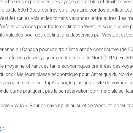
t offre des expériences de voyage abordables et flexibles vers
 plus de 800 hôtels, centres de villégiature, condos et villas. L
et sur les vols et les forfaits vacances, entre autres. Les 
de forfaits vacances pour toute destination WestJet sans aucune 
usifs valables pour des destinations desservies par WestJet et ses
érienne au
Canada
pour une troisième année consécutive (de 20
nne préférées des voyageurs en Amérique du Nord (2019). En 201
ille moyenne offrant des tarifs économiques préférées des voya
du prix - Meilleure classe économique pour l'Amérique du Nord 
e voyageurs émis sur TripAdvisor, le plus grand site de voyage 
de qui ne pratiquent pas la surréservation commerciale sur leur
ole « WJA ». Pour en savoir plus au sujet de WestJet, consultez 
e
: