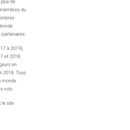
 plus de
es membres du
membres
période
 partenaires.
17 à 2019),
7 et 2018,
geurs en
en 2018. Tous
au monde.
s vols.
le site