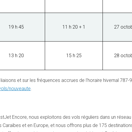
19 h 45
11 h 20 + 1
27 octo
13 h 20
15 h 25
28 octo
iaisons et sur les fréquences accrues de l'horaire hivernal 787-
vols/nouveaute
.
stJet Encore, nous exploitons des vols réguliers dans un réseau
es Caraïbes et en
Europe
, et nous offrons plus de 175 destination