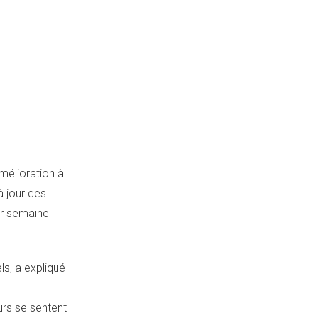
mélioration à
à jour des
ar semaine
s, a expliqué
urs se sentent