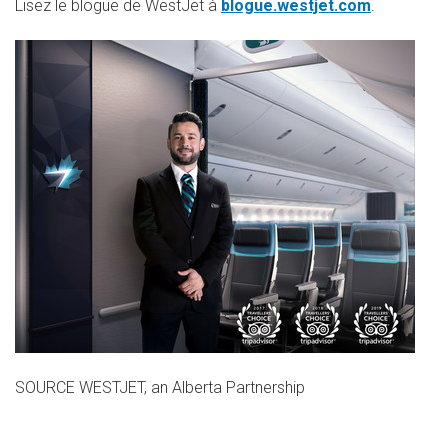
Lisez le blogue de WestJet à
blogue.westjet.com
.
SOURCE WESTJET, an Alberta Partnership