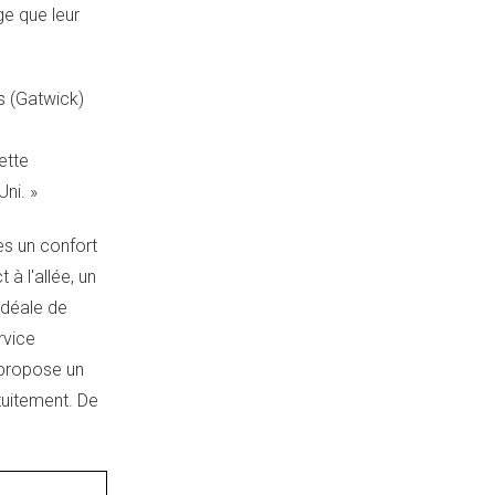
ge que leur
 (Gatwick)
ette
ni. »
es un confort
à l'allée, un
idéale de
rvice
 propose un
tuitement. De