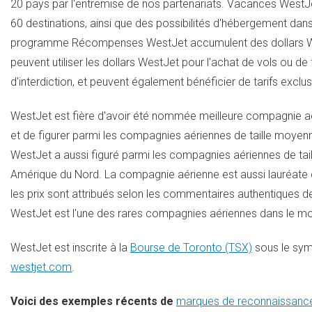
20 pays par l'entremise de nos partenariats. Vacances WestJe
60 destinations, ainsi que des possibilités d'hébergement dans
programme Récompenses WestJet accumulent des dollars WestJ
peuvent utiliser les dollars WestJet pour l'achat de vols ou 
d'interdiction, et peuvent également bénéficier de tarifs excl
WestJet est fière d'avoir été nommée meilleure compagnie a
et de figurer parmi les compagnies aériennes de taille moye
WestJet a aussi figuré parmi les compagnies aériennes de ta
Amérique du Nord. La compagnie aérienne est aussi lauréate 
les prix sont attribués selon les commentaires authentiques d
WestJet est l'une des rares compagnies aériennes dans le mon
WestJet est inscrite à la
Bourse de
Toronto
(TSX)
sous le symb
westjet.com
.
Voici des exemples récents de
marques de reconnaissanc