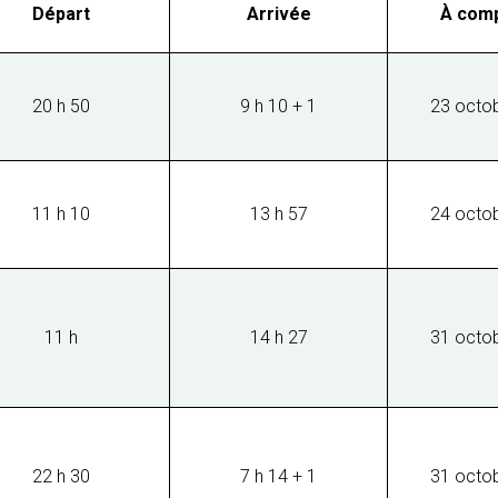
Départ
Arrivée
À comp
20 h 50
9 h 10 + 1
23 octo
11 h 10
13 h 57
24 octo
11 h
14 h 27
31 octo
22 h 30
7 h 14 + 1
31 octo