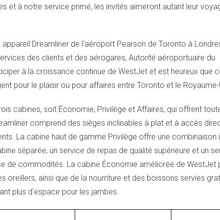
s et à notre service primé, les invités aimeront autant leur voya
n appareil Dreamliner de l'aéroport Pearson de
Toronto
à Londres
 Services des clients et des aérogares, Autorité aéroportuaire du
ticiper à la croissance continue de WestJet et est heureux que c
t pour le plaisir ou pour affaires entre
Toronto
et le Royaume-U
s cabines, soit Économie, Privilège et Affaires, qui offrent tout
amliner comprend des sièges inclinables à plat et à accès direct 
nts. La cabine haut de gamme Privilège offre une combinaison 
abine séparée, un service de repas de qualité supérieure et un se
sse de commodités. La cabine Économie améliorée de WestJet
oreillers, ainsi que de la nourriture et des boissons servies gra
frant plus d'espace pour les jambes.