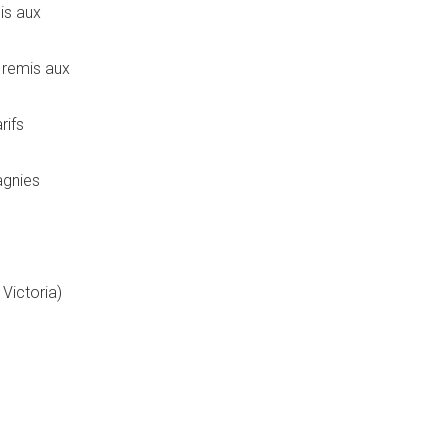
is aux
 remis aux
rifs
agnies
e
Victoria
)