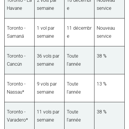
Toronto - La
2 vols par
18 décembr
Nouveau
Havane
semaine
e
service
Toronto -
1 vol par
11 décembr
Nouveau
Samaná
semaine
e
service
Toronto -
36 vols par
Toute
38 %
Cancún
semaine
l'année
Toronto -
9 vols par
Toute
13 %
Nassau*
semaine
l'année
Toronto -
11 vols par
Toute
38 %
Varadero*
semaine
l'année