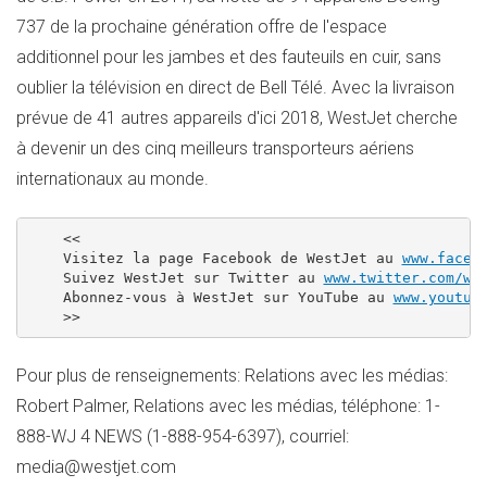
737 de la prochaine génération offre de l'espace
additionnel pour les jambes et des fauteuils en cuir, sans
oublier la télévision en direct de Bell Télé. Avec la livraison
prévue de 41 autres appareils d'ici 2018, WestJet cherche
à devenir un des cinq meilleurs transporteurs aériens
internationaux au monde.
    <<

    Visitez la page Facebook de WestJet au 
www.faceb
    Suivez WestJet sur Twitter au 
www.twitter.com/we
    Abonnez-vous à WestJet sur YouTube au 
www.youtub
Pour plus de renseignements: Relations avec les médias:
Robert Palmer, Relations avec les médias, téléphone: 1-
888-WJ 4 NEWS (1-888-954-6397), courriel:
media@westjet.com