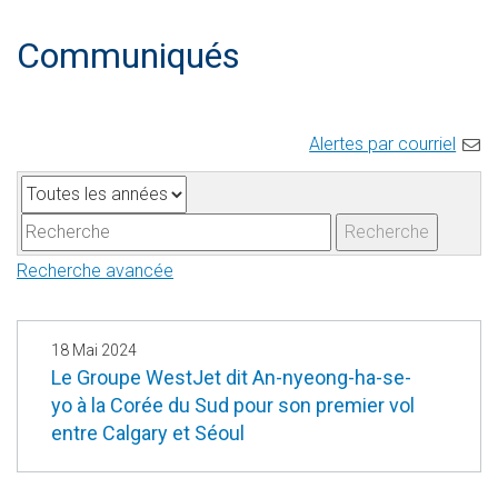
Communiqués
Alertes par courriel
A
M
n
o
Recherche
n
t
Recherche avancée
é
s
e
-
c
18 Mai 2024
l
Le Groupe WestJet dit An-nyeong-ha-se-
yo à la Corée du Sud pour son premier vol
é
entre Calgary et Séoul
s