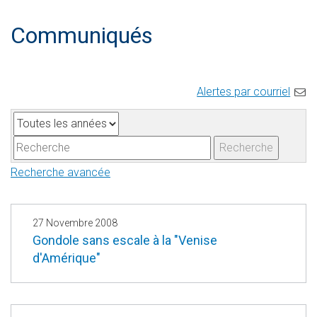
Communiqués
Alertes par courriel
A
M
n
o
Recherche
n
t
Recherche avancée
é
s
e
-
c
27 Novembre 2008
l
Gondole sans escale à la "Venise
d'Amérique"
é
s