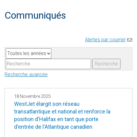
Communiqués
Alertes par courriel
A
M
n
o
Recherche
n
t
Recherche avancée
é
s
e
-
c
18 Novembre 2025
l
WestJet élargit son réseau
transatlantique et national et renforce la
é
position d'Halifax en tant que porte
s
d'entrée de l'Atlantique canadien