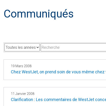
Communiqués
A
M
n
o
n
t
é
s
19 Mars 2008
Chez WestJet, on prend soin de vous même chez
e
-
c
l
é
11 Janvier 2008
Clarification : Les commentaires de WestJet concer
s