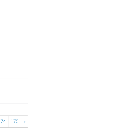
174
175
»