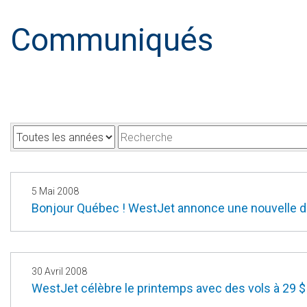
Communiqués
A
M
n
o
n
t
é
s
5 Mai 2008
Bonjour Québec ! WestJet annonce une nouvelle dat
e
-
c
l
é
30 Avril 2008
WestJet célèbre le printemps avec des vols à 29 $ d
s