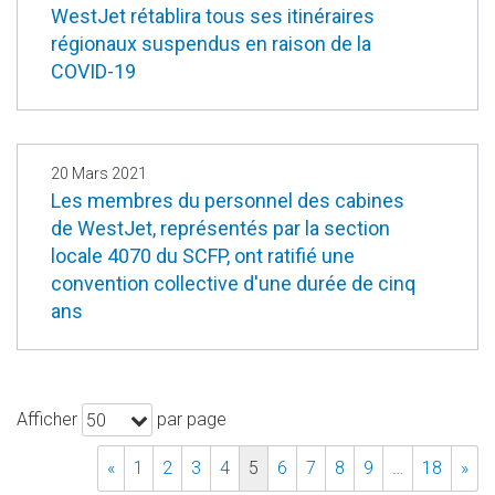
WestJet rétablira tous ses itinéraires
régionaux suspendus en raison de la
COVID-19
20 Mars 2021
Les membres du personnel des cabines
de WestJet, représentés par la section
locale 4070 du SCFP, ont ratifié une
convention collective d'une durée de cinq
ans
Afficher
par page
50
«
1
2
3
4
5
6
7
8
9
…
18
»