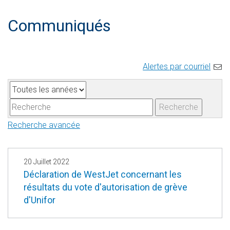
Communiqués
Alertes par courriel
A
M
n
o
Recherche
n
t
Recherche avancée
é
s
e
-
c
20 Juillet 2022
l
Déclaration de WestJet concernant les
résultats du vote d'autorisation de grève
é
d'Unifor
s