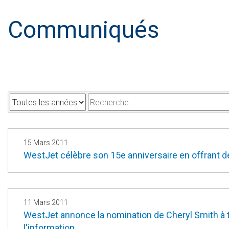
Communiqués
A
M
n
o
n
t
é
s
15 Mars 2011
WestJet célèbre son 15e anniversaire en offrant d
e
-
c
l
é
11 Mars 2011
WestJet annonce la nomination de Cheryl Smith à tit
s
l'information