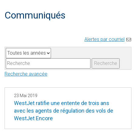
Communiqués
Alertes par courriel
A
M
n
o
Recherche
n
t
Recherche avancée
é
s
e
-
c
23 Mai 2019
l
WestJet ratifie une entente de trois ans
avec les agents de régulation des vols de
é
WestJet Encore
s