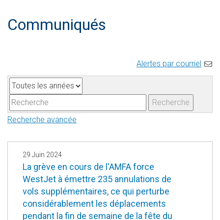
Communiqués
Alertes par courriel
A
M
n
o
Recherche
n
t
Recherche avancée
é
s
e
-
c
29 Juin 2024
l
La grève en cours de l'AMFA force
WestJet à émettre 235 annulations de
é
vols supplémentaires, ce qui perturbe
s
considérablement les déplacements
pendant la fin de semaine de la fête du